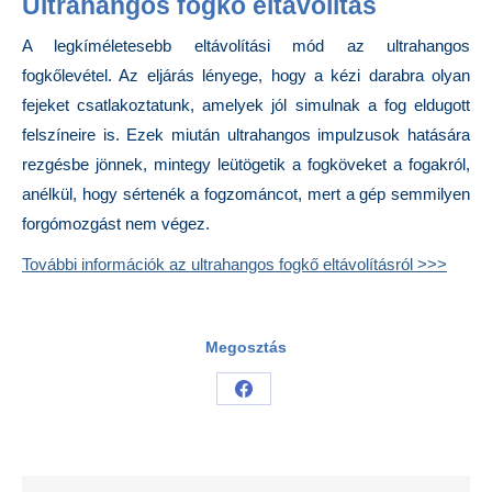
Ultrahangos fogkő eltávolítás
A legkíméletesebb eltávolítási mód az ultrahangos
fogkőlevétel. Az eljárás lényege, hogy a kézi darabra olyan
fejeket csatlakoztatunk, amelyek jól simulnak a fog eldugott
felszíneire is. Ezek miután ultrahangos impulzusok hatására
rezgésbe jönnek, mintegy leütögetik a fogköveket a fogakról,
anélkül, hogy sértenék a fogzománcot, mert a gép semmilyen
forgómozgást nem végez.
További információk az ultrahangos fogkő eltávolításról >>>
Megosztás
Share
on
Facebook