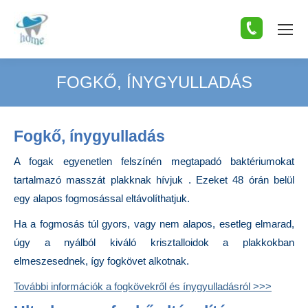
FOGKŐ, ÍNYGYULLADÁS
You are here:
Fogkő, ínygyulladás
A fogak egyenetlen felszínén megtapadó baktériumokat
tartalmazó masszát plakknak hívjuk . Ezeket 48 órán belül
egy alapos fogmosással eltávolíthatjuk.
Ha a fogmosás túl gyors, vagy nem alapos, esetleg elmarad,
úgy a nyálból kiváló krisztalloidok a plakkokban
elmeszesednek, így fogkövet alkotnak.
További információk a fogkövekről és ínygyulladásról >>>