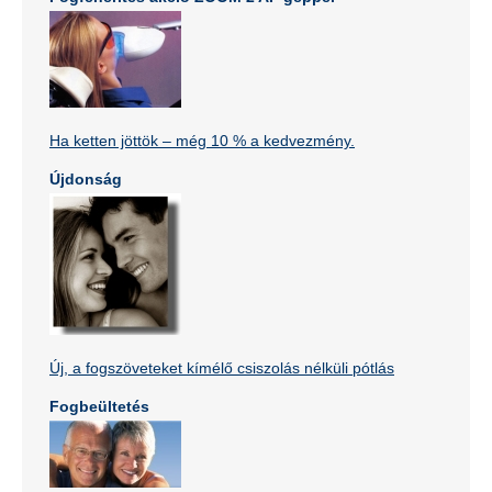
Ha ketten jöttök – még 10 % a kedvezmény.
Újdonság
Új, a fogszöveteket kímélő csiszolás nélküli pótlás
Fogbeültetés