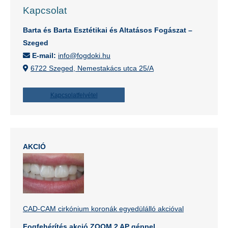
Kapcsolat
Barta és Barta Esztétikai és Altatásos Fogászat –
Szeged
E-mail:
info@fogdoki.hu
6722 Szeged, Nemestakács utca 25/A
Kapcsolatfelvétel
AKCIÓ
CAD-CAM cirkónium koronák egyedülálló akcióval
Fogfehérítés akció ZOOM 2 AP géppel