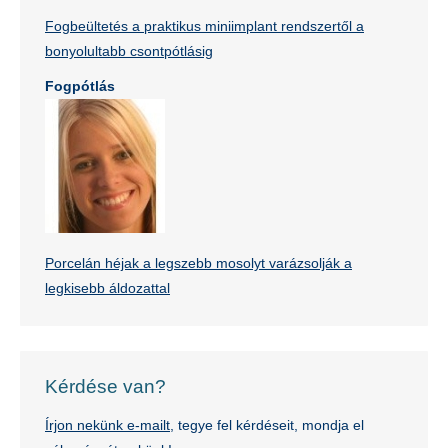
Fogbeültetés a praktikus miniimplant rendszertől a
bonyolultabb csontpótlásig
Fogpótlás
Porcelán héjak a legszebb mosolyt varázsolják a
legkisebb áldozattal
Kérdése van?
Írjon nekünk e-mailt
, tegye fel kérdéseit, mondja el