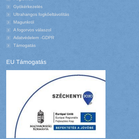
Gyökérkezelés
Ultrahangos fogkőeltávolítás
Magunkról
A fogorvos válaszol
Adatvédelem -GDPR
Támogatás
EU Támogatás