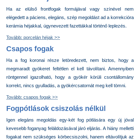
Ha az elülső frontfogak formájával vagy színével nem
elégedett a páciens, elegáns, szép megoldást ad a korrekcióra
kerámia héjakkal, úgynevezett fazettákkal történő leplezés.
Tovább: porcelán héjak >>
Csapos fogak
Ha a fog koronai része letöredezett, nem biztos, hogy a
megmaradt gyökeret feltétlen el kell távolítani. Amennyiben
röntgennel igazolható, hogy a gyökér körüli csontállomány
korrekt, nincs gyulladás, a gyökércsatornát meg kell tömni.
Tovább: csapos fogak >>
Fogpótlások csiszolás nélkül
Igen elegáns megoldás egy-két fog pótlására egy új jóval
kevesebb foganyag feláldozásával járó eljárás. A hiány melletti
fogakat nem szükséges körbecsiszolni, hanem eltávolítjuk az