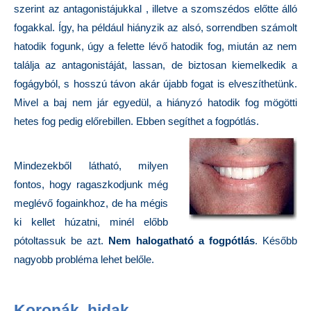
szerint az antagonistájukkal , illetve a szomszédos előtte álló
fogakkal. Így, ha például hiányzik az alsó, sorrendben számolt
hatodik fogunk, úgy a felette lévő hatodik fog, miután az nem
találja az antagonistáját, lassan, de biztosan kiemelkedik a
fogágyból, s hosszú távon akár újabb fogat is elveszíthetünk.
Mivel a baj nem jár egyedül, a hiányzó hatodik fog mögötti
hetes fog pedig előrebillen. Ebben segíthet a fogpótlás.
Mindezekből látható, milyen
fontos, hogy ragaszkodjunk még
meglévő fogainkhoz, de ha mégis
ki kellet húzatni, minél előbb
pótoltassuk be azt.
Nem halogatható a fogpótlás
. Később
nagyobb probléma lehet belőle.
Koronák, hidak