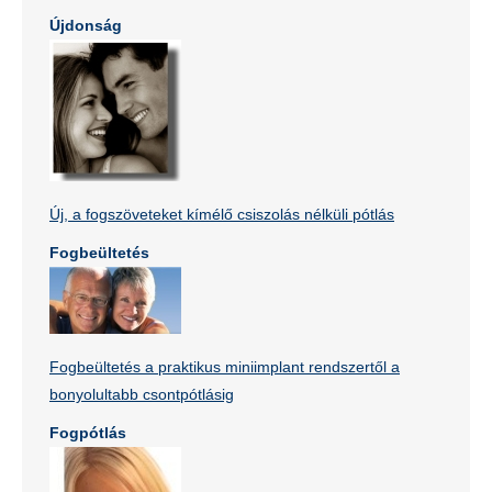
Újdonság
Új, a fogszöveteket kímélő csiszolás nélküli pótlás
Fogbeültetés
Fogbeültetés a praktikus miniimplant rendszertől a
bonyolultabb csontpótlásig
Fogpótlás