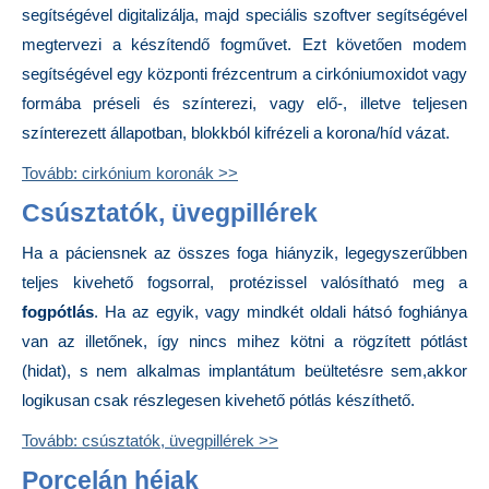
segítségével digitalizálja, majd speciális szoftver segítségével
megtervezi a készítendő fogművet. Ezt követően modem
segítségével egy központi frézcentrum a cirkóniumoxidot vagy
formába préseli és színterezi, vagy elő-, illetve teljesen
színterezett állapotban, blokkból kifrézeli a korona/híd vázat.
Tovább: cirkónium koronák >>
Csúsztatók, üvegpillérek
Ha a páciensnek az összes foga hiányzik, legegyszerűbben
teljes kivehető fogsorral, protézissel valósítható meg a
fogpótlás
. Ha az egyik, vagy mindkét oldali hátsó foghiánya
van az illetőnek, így nincs mihez kötni a rögzített pótlást
(hidat), s nem alkalmas implantátum beültetésre sem,akkor
logikusan csak részlegesen kivehető pótlás készíthető.
Tovább: csúsztatók, üvegpillérek >>
Porcelán héjak