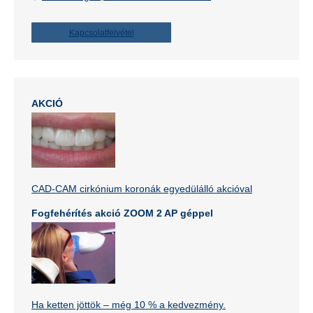
Kapcsolatfelvétel
AKCIÓ
CAD-CAM cirkónium koronák egyedülálló akcióval
Fogfehérítés akció ZOOM 2 AP géppel
Ha ketten jöttök – még 10 % a kedvezmény.