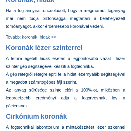
Ha a fog annyira roncsolódott, hogy a megmaradt foganyag
már nem tudja biztonsággal megtartani a belehelyezett
tömőanyagot, akkor érdemesebb koronával védeni.
Tovább: koronák, hidak >>
Koronák lézer szinterrel
A fémre égetett hidak esetén a legpontosabb vázat lézer
szinter gép segítségével készíti a fogtechnika.
A gép rétegről rétegre építi fel a hidat lézernyaláb segítségével
a megadott számítógépes fájl szerint.
Az anyag sűrűsége szinte eléri a 100%-ot, miközben a
legprecízebb eredményt adja a fogorvosnak, így a
páciensnek.
Cirkónium koronák
A fogtechnikai laboratórium a mintakészítést lézer szkennel