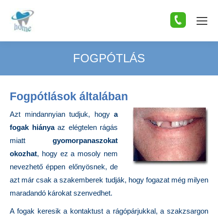
FOGPÓTLÁS
You are here:
Fogpótlások általában
Azt mindannyian tudjuk, hogy
a
fogak hiánya
az elégtelen rágás
miatt
gyomorpanaszokat
okozhat
, hogy ez a mosoly nem
nevezhető éppen előnyösnek, de
azt már csak a szakemberek tudják, hogy fogazat még milyen
maradandó károkat szenvedhet.
A fogak keresik a kontaktust a rágópárjukkal, a szakzsargon