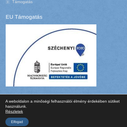
Támogatás
EU Támogatás
A weboldalon a minőségi felhasználói élmény érdekében sütiket
használunk.
Barta és Barta Fogászat Szeged, Fogbeültetés, Fogfehérítés -
6722
Részletek
Szeged, Nemestakács utca 25/A
|
Impresszum
Elfogad