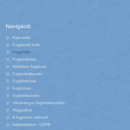
Navigáció
Kapcsolat
Fogászati árak
Fogpótlás
Fogbeültetés
Altatásos fogászat
Fogszabályozás
Fogfehérítés
Fogtömés
Gyökérkezelés
Ultrahangos fogkőeltávolítás
Magunkról
A fogorvos válaszol
Adatvédelem -GDPR