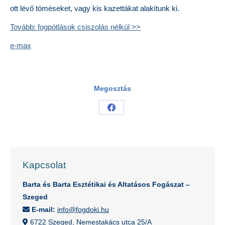
ott lévő töméseket, vagy kis kazettákat alakítunk ki.
Tovább: fogpótlások csiszolás nélkül >>
e-max
Megosztás
Share
on
Facebook
Kapcsolat
Barta és Barta Esztétikai és Altatásos Fogászat –
Szeged
E-mail:
info@fogdoki.hu
6722 Szeged, Nemestakács utca 25/A