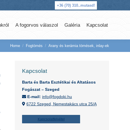
+36 (70) 310..
mutasd!
król
A fogorvos válaszol
Galéria
Kapcsolat
Home
Fogtömés
Arany és kerámia tömések, inlay-ek
You are here:
Kapcsolat
ú
Barta és Barta Esztétikai és Altatásos
n
Fogászat – Szeged
E-mail:
info@fogdoki.hu
6722 Szeged, Nemestakács utca 25/A
e
Kapcsolatfelvétel