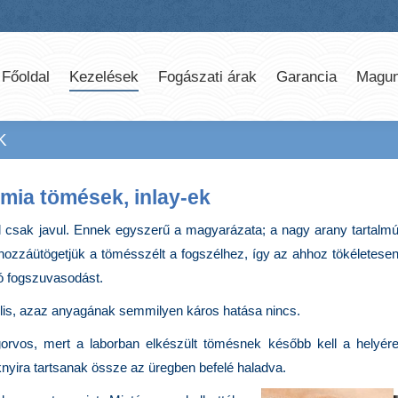
Főoldal
Kezelések
Fogászati árak
Garancia
Magun
K
mia tömések, inlay-ek
l csak javul. Ennek egyszerű a magyarázata; a nagy arany tartalm
hozzáütögetjük a tömésszélt a fogszélhez, így az ahhoz tökéletese
ó fogszuvasodást.
ilis, azaz anyagának semmilyen káros hatása nincs.
orvos, mert a laborban elkészült tömésnek később kell a helyér
oknyira tartsanak össze az üregben befelé haladva.