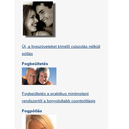
Új, a fogszöveteket kímélő csiszolás nélküli
pótlás
Fogbeültetés
Fogbeültetés a praktikus miniimplant
rendszertől a bonyolultabb csontpótlásig
Fogpótlás