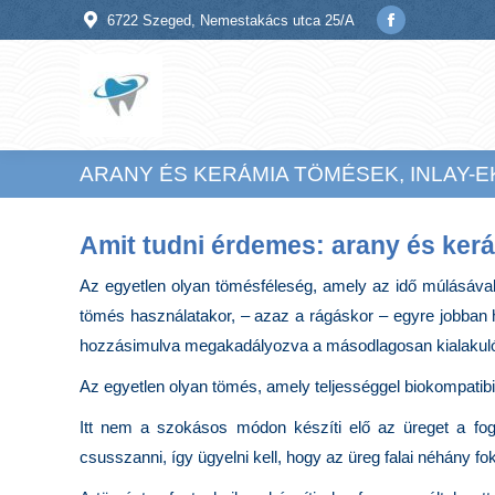
6722 Szeged, Nemestakács utca 25/A
Facebook
page
opens
in
new
ARANY ÉS KERÁMIA TÖMÉSEK, INLAY-E
window
Amit tudni érdemes: arany és kerá
Az egyetlen olyan tömésféleség, amely az idő múlásáva
tömés használatakor, – azaz a rágáskor – egyre jobban 
hozzásimulva megakadályozva a másodlagosan kialakul
Az egyetlen olyan tömés, amely teljességgel biokompatib
Itt nem a szokásos módon készíti elő az üreget a fog
csusszanni, így ügyelni kell, hogy az üreg falai néhány f