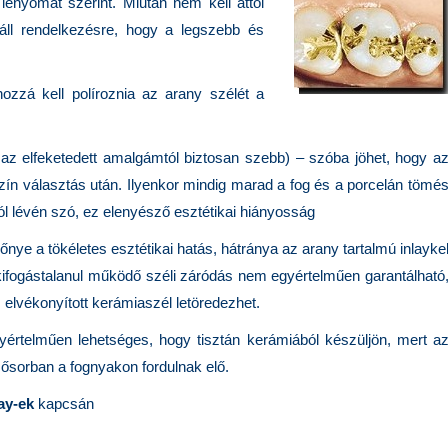
 lenyomat szerint. Miután nem kell attól
 áll rendelkezésre, hogy a legszebb és
zzá kell políroznia az arany szélét a
 az elfeketedett amalgámtól biztosan szebb) – szóba jöhet, hogy a
zín választás után. Ilyenkor mindig marad a fog és a porcelán tömé
l lévén szó, ez elenyésző esztétikai hiányosság
lőnye a tökéletes esztétikai hatás, hátránya az arany tartalmú inlayke
kifogástalanul működő széli záródás nem egyértelműen garantálható
z elvékonyított kerámiaszél letöredezhet.
értelműen lehetséges, hogy tisztán kerámiából készüljön, mert a
lsősorban a fognyakon fordulnak elő.
ay-ek
kapcsán