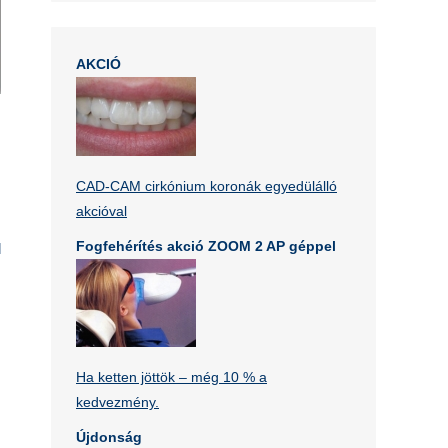
AKCIÓ
z
s
CAD-CAM cirkónium koronák egyedülálló
akcióval
Fogfehérítés akció ZOOM 2 AP géppel
l
,
z
Ha ketten jöttök – még 10 % a
kedvezmény.
Újdonság