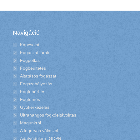
Navigáció
Kapcsolat
Fogászati árak
Fogpótlás
Fogbeültetés
Altatásos fogászat
Fogszabályozás
Fogfehérítés
Fogtömés
Gyökérkezelés
Ultrahangos fogkőeltávolítás
Magunkról
A fogorvos válaszol
Adatvédelem -GDPR