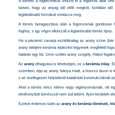
A tömést a fogtechnikus készíti el a fogorvos által vett
tartani, hogy az anyag idő előtt megköt, korlátlan idő
legideálisabb formákat mintázza meg.
A tömés beragasztása után a fogorvosnak gondosan ho
foghoz, s így végre elkészült a legtartósabb tömés típus.
Ha a pácienst zavarja esztétikailag az arany színe (bár
arany tetejére kerámia leplezést tegyenek megfelelő fogs
határán egy kb. 1mm széles arany szegély. Hátsó fogakró
Az
arany
elhagyása is lehetséges, ez a
kerámia inlay
. E
szemben, épp az arany hiánya miatt, a hosszú távon is 
s az esetlegesen helytelenül kialakított konstrukcióknál a
Ahol a tömés nincs kitéve nagy rágónyomásnak, ott egy
elvékonyított tömésszél nem tud letörni. Ilyen területek e
Ezeket érdemes tudni az
arany és kerámia tömések, inl