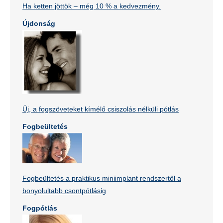
Ha ketten jöttök – még 10 % a kedvezmény.
Újdonság
Új, a fogszöveteket kímélő csiszolás nélküli pótlás
Fogbeültetés
Fogbeültetés a praktikus miniimplant rendszertől a
bonyolultabb csontpótlásig
Fogpótlás