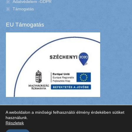
Adatvédelem -GDPR
Támogatás
EU Támogatás
A weboldalon a minőségi felhasználói élmény érdekében sütiket
használunk.
Barta és Barta Fogászat Szeged, Fogbeültetés, Fogfehérítés -
6722
Részletek
Szeged, Nemestakács utca 25/A
|
Impresszum