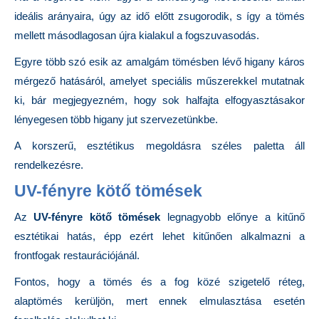
ideális arányaira, úgy az idő előtt zsugorodik, s így a tömés
mellett másodlagosan újra kialakul a fogszuvasodás.
Egyre több szó esik az amalgám tömésben lévő higany káros
mérgező hatásáról, amelyet speciális műszerekkel mutatnak
ki, bár megjegyezném, hogy sok halfajta elfogyasztásakor
lényegesen több higany jut szervezetünkbe.
A korszerű, esztétikus megoldásra széles paletta áll
rendelkezésre.
UV-fényre kötő tömések
Az
UV-fényre kötő tömések
legnagyobb előnye a kitűnő
esztétikai hatás, épp ezért lehet kitűnően alkalmazni a
frontfogak restaurációjánál.
Fontos, hogy a tömés és a fog közé szigetelő réteg,
alaptömés kerüljön, mert ennek elmulasztása esetén