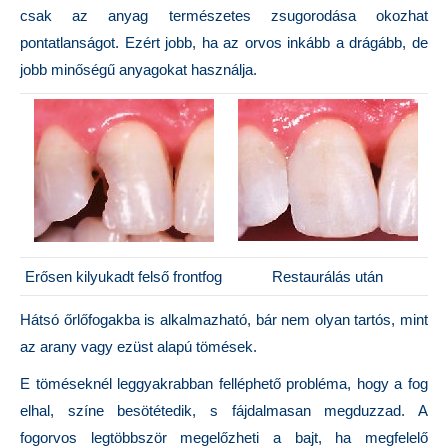
csak az anyag természetes zsugorodása okozhat
pontatlanságot. Ezért jobb, ha az orvos inkább a drágább, de
jobb minőségű anyagokat használja.
Erősen kilyukadt felső frontfog
Restaurálás után
Hátsó őrlőfogakba is alkalmazható, bár nem olyan tartós, mint
az arany vagy ezüst alapú tömések.
E töméseknél leggyakrabban felléphető probléma, hogy a fog
elhal, színe besötétedik, s fájdalmasan megduzzad. A
fogorvos legtöbbször megelőzheti a bajt, ha megfelelő