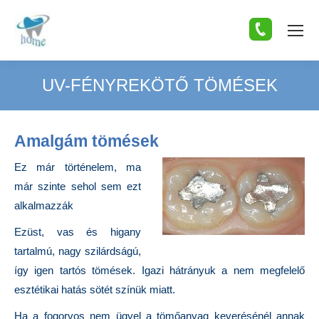
UV-FÉNYREKÖTŐ TÖMÉSEK
You are here:
Amalgám tömések
Ez már történelem, ma
már szinte sehol sem ezt
alkalmazzák
Ezüst, vas és higany
tartalmú, nagy szilárdságú,
így igen tartós tömések. Igazi hátrányuk a nem megfelelő
esztétikai hatás sötét színük miatt.
Ha a fogorvos nem ügyel a tömőanyag keverésénél annak