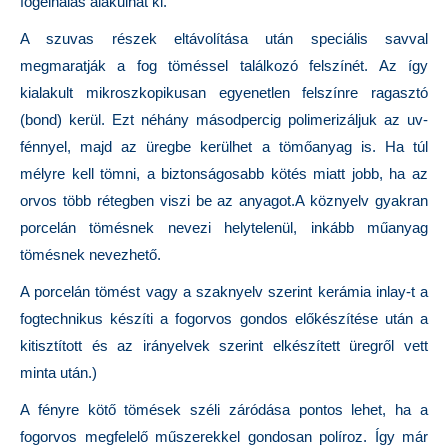
fogelhalás alakulhat ki.
A szuvas részek eltávolítása után speciális savval
megmaratják a fog töméssel találkozó felszínét. Az így
kialakult mikroszkopikusan egyenetlen felszínre ragasztó
(bond) kerül. Ezt néhány másodpercig polimerizáljuk az uv-
fénnyel, majd az üregbe kerülhet a tömőanyag is. Ha túl
mélyre kell tömni, a biztonságosabb kötés miatt jobb, ha az
orvos több rétegben viszi be az anyagot.A köznyelv gyakran
porcelán tömésnek nevezi helytelenül, inkább műanyag
tömésnek nevezhető.
A porcelán tömést vagy a szaknyelv szerint kerámia inlay-t a
fogtechnikus készíti a fogorvos gondos előkészítése után a
kitisztított és az irányelvek szerint elkészített üregről vett
minta után.)
A fényre kötő tömések széli záródása pontos lehet, ha a
fogorvos megfelelő műszerekkel gondosan políroz. Így már