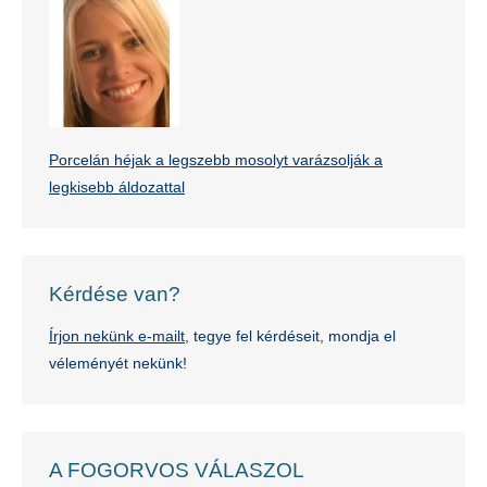
Porcelán héjak a legszebb mosolyt varázsolják a
legkisebb áldozattal
Kérdése van?
Írjon nekünk e-mailt
, tegye fel kérdéseit, mondja el
véleményét nekünk!
A FOGORVOS VÁLASZOL