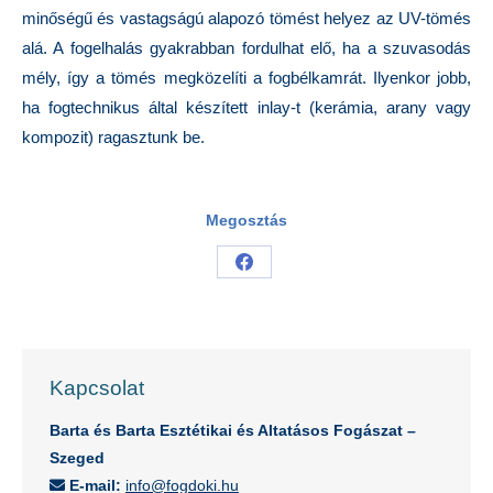
minőségű és vastagságú alapozó tömést helyez az UV-tömés
alá. A fogelhalás gyakrabban fordulhat elő, ha a szuvasodás
mély, így a tömés megközelíti a fogbélkamrát. Ilyenkor jobb,
ha fogtechnikus által készített inlay-t (kerámia, arany vagy
kompozit) ragasztunk be.
Megosztás
Share
on
Facebook
Kapcsolat
Barta és Barta Esztétikai és Altatásos Fogászat –
Szeged
E-mail:
info@fogdoki.hu