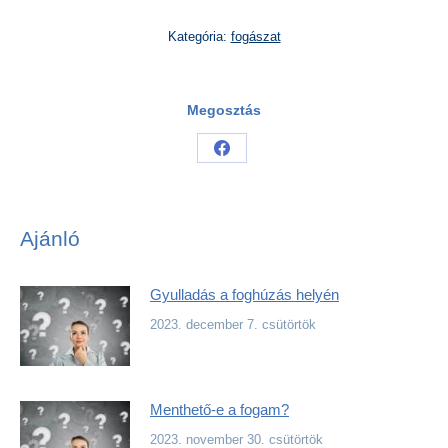
Kategória:
fogászat
Megosztás
Share
on
Facebook
Ajánló
Gyulladás a foghúzás helyén
2023. december 7. csütörtök
Menthető-e a fogam?
2023. november 30. csütörtök