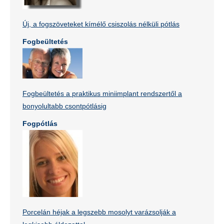
Új, a fogszöveteket kímélő csiszolás nélküli pótlás
Fogbeültetés
Fogbeültetés a praktikus miniimplant rendszertől a
bonyolultabb csontpótlásig
Fogpótlás
Porcelán héjak a legszebb mosolyt varázsolják a