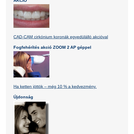
AKCIÓ
CAD-CAM cirkónium koronák egyedülálló akcióval
Fogfehérítés akció ZOOM 2 AP géppel
Ha ketten jöttök – még 10 % a kedvezmény.
Újdonság