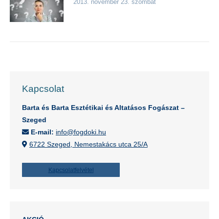
2013. november 23. szombat
Kapcsolat
Barta és Barta Esztétikai és Altatásos Fogászat –
Szeged
E-mail:
info@fogdoki.hu
6722 Szeged, Nemestakács utca 25/A
Kapcsolatfelvétel