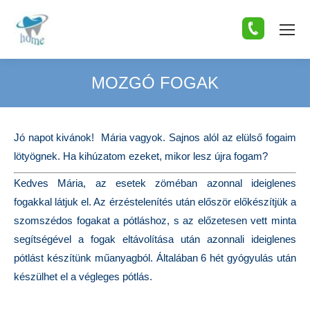
MOZGÓ FOGAK
You are here:
Jó napot kivánok! Mária vagyok. Sajnos alól az elülső fogaim
lötyögnek. Ha kihúzatom ezeket, mikor lesz újra fogam?
Kedves Mária, az esetek zöméban azonnal ideiglenes
fogakkal látjuk el. Az érzéstelenítés után először előkészítjük a
szomszédos fogakat a pótláshoz, s az előzetesen vett minta
segítségével a fogak eltávolítása után azonnali ideiglenes
pótlást készítünk műanyagból. Általában 6 hét gyógyulás után
készülhet el a végleges pótlás.