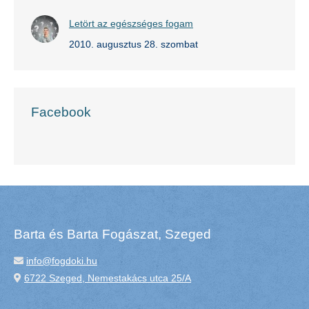
Letört az egészséges fogam
2010. augusztus 28. szombat
Facebook
Barta és Barta Fogászat, Szeged
info@fogdoki.hu
6722 Szeged, Nemestakács utca 25/A