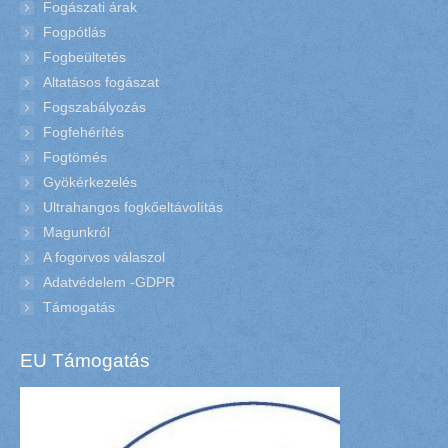
Fogászati árak
Fogpótlás
Fogbeültetés
Altatásos fogászat
Fogszabályozás
Fogfehérítés
Fogtömés
Gyökérkezelés
Ultrahangos fogkőeltávolítás
Magunkról
A fogorvos válaszol
Adatvédelem -GDPR
Támogatás
EU Támogatás