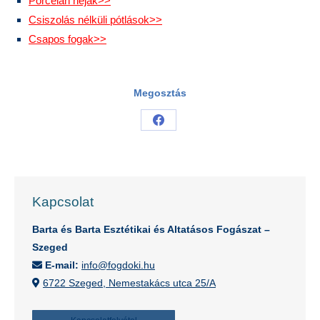
Porcelán héjak>>
Csiszolás nélküli pótlások>>
Csapos fogak>>
Megosztás
Share
on
Facebook
Kapcsolat
Barta és Barta Esztétikai és Altatásos Fogászat –
Szeged
E-mail:
info@fogdoki.hu
6722 Szeged, Nemestakács utca 25/A