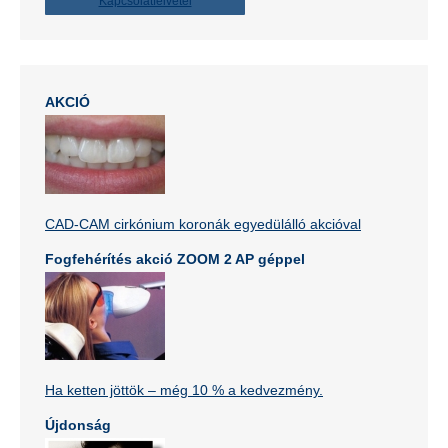
Kapcsolatfelvétel
AKCIÓ
CAD-CAM cirkónium koronák egyedülálló akcióval
Fogfehérítés akció ZOOM 2 AP géppel
Ha ketten jöttök – még 10 % a kedvezmény.
Újdonság