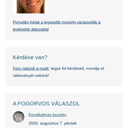
Porcelán héjak a legszebb mosolyt varázsolják a
legkisebb áldozattal
Kérdése van?
Írjon nekünk e-mailt
, tegye fel kérdéseit, mondja el
véleményét nekünk!
A FOGORVOS VÁLASZOL
Egyalkalmas kezelés
2026. augusztus 7. péntek