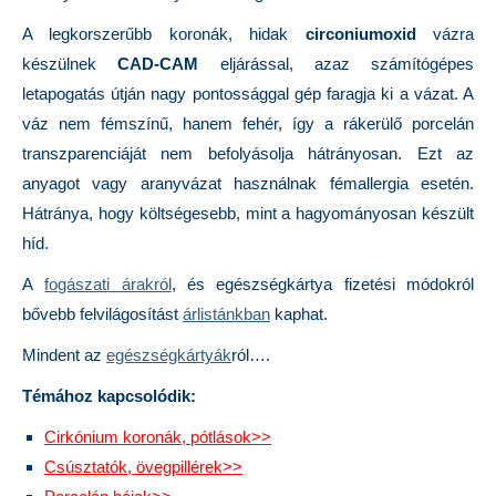
A legkorszerűbb koronák, hidak
circoniumoxid
vázra
készülnek
CAD-CAM
eljárással, azaz számítógépes
letapogatás útján nagy pontossággal gép faragja ki a vázat. A
váz nem fémszínű, hanem fehér, így a rákerülő porcelán
transzparenciáját nem befolyásolja hátrányosan. Ezt az
anyagot vagy aranyvázat használnak fémallergia esetén.
Hátránya, hogy költségesebb, mint a hagyományosan készült
híd.
A
fogászati árakról
, és egészségkártya fizetési módokról
bővebb felvilágosítást
árlistánkban
kaphat.
Mindent az
egészségkártyák
ról….
Témához kapcsolódik:
Cirkónium koronák, pótlások>>
Csúsztatók, övegpillérek>>