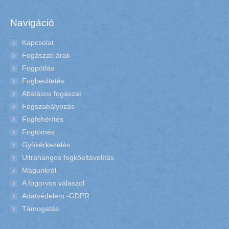
Navigáció
Kapcsolat
Fogászati árak
Fogpótlás
Fogbeültetés
Altatásos fogászat
Fogszabályozás
Fogfehérítés
Fogtömés
Gyökérkezelés
Ultrahangos fogkőeltávolítás
Magunkról
A fogorvos válaszol
Adatvédelem -GDPR
Támogatás