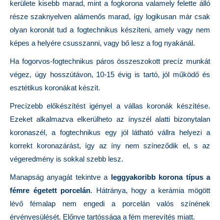
kerülete kisebb marad, mint a fogkorona valamely felette álló
része szaknyelven alámenős marad, így logikusan már csak
olyan koronát tud a fogtechnikus készíteni, amely vagy nem
képes a helyére csusszanni, vagy bő lesz a fog nyakánál.
Ha fogorvos-fogtechnikus páros összeszokott precíz munkát
végez, úgy hosszútávon, 10-15 évig is tartó, jól működő és
esztétikus koronákat készít.
Precízebb előkészítést igényel a vállas koronák készítése.
Ezeket alkalmazva elkerülheto az ínyszél alatti bizonytalan
koronaszél, a fogtechnikus egy jól látható vállra helyezi a
korrekt koronazárást, így az íny nem színeződik el, s az
végeredmény is sokkal szebb lesz.
Manapság anyagát tekintve a
leggyakoribb korona típus a
fémre égetett porcelán
. Hátránya, hogy a kerámia mögött
lévő fémalap nem engedi a porcelán valós színének
érvényesülését. Előnye tartóssága a fém merevítés miatt.