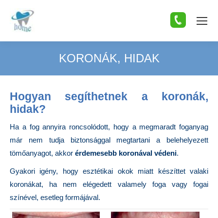
KORONÁK, HIDAK
You are here:
Hogyan segíthetnek a koronák,
hidak?
Ha a fog annyira roncsolódott, hogy a megmaradt foganyag
már nem tudja biztonsággal megtartani a belehelyezett
tömőanyagot, akkor
érdemesebb koronával védeni
.
Gyakori igény, hogy esztétikai okok miatt készíttet valaki
koronákat, ha nem elégedett valamely foga vagy fogai
színével, esetleg formájával.