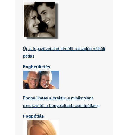
Új, a fogszöveteket kímélő csiszolás nélküli
pótlás
Fogbeültetés
Fogbeültetés a praktikus miniimplant
rendszertől a bonyolultabb csontpótlásig
Fogpótlás