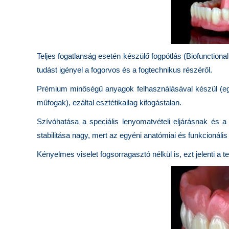
Teljes fogatlanság esetén készülő fogpótlás (Biofunctio
tudást igényel a fogorvos és a fogtechnikus részéről.
Prémium minőségű anyagok felhasználásával készül (egyed
műfogak), ezáltal esztétikailag kifogástalan.
Szívóhatása a speciális lenyomatvételi eljárásnak é
stabilitása nagy, mert az egyéni anatómiai és funkcionális
Kényelmes viselet fogsorragasztó nélkül is, ezt jelenti a t