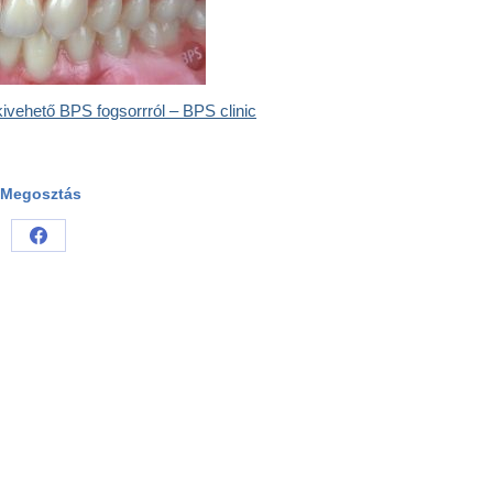
 kivehető BPS fogsorrról – BPS clinic
Megosztás
Share
on
Facebook