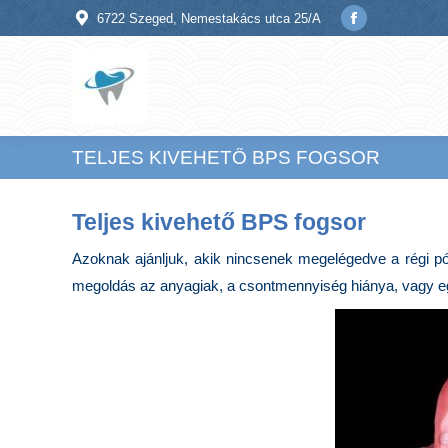
6722 Szeged, Nemestakács utca 25/A
Facebook
page
opens
in
new
TELJES KIVEHETŐ BPS FOGSOR
window
Teljes kivehető BPS fogsor
Azoknak ajánljuk, akik nincsenek megelégedve a régi pótl
megoldás az anyagiak, a csontmennyiség hiánya, vagy e