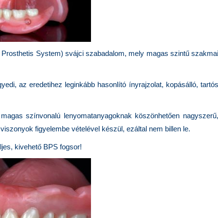
nal Prosthetis System) svájci szabadalom, mely magas szintű szakma
i, az eredetihez leginkább hasonlító ínyrajzolat, kopásálló, tartó
s a magas színvonalú lenyomatanyagoknak köszönhetően nagyszerű
 viszonyok figyelembe vételével készül, ezáltal nem billen le.
eljes, kivehető BPS fogsor!