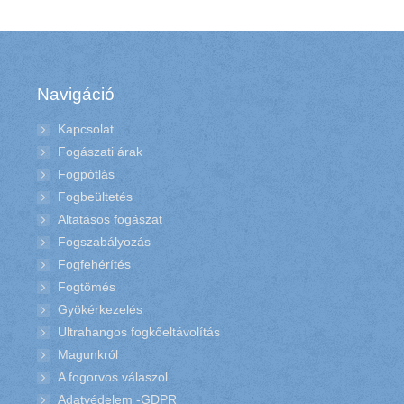
Navigáció
Kapcsolat
Fogászati árak
Fogpótlás
Fogbeültetés
Altatásos fogászat
Fogszabályozás
Fogfehérítés
Fogtömés
Gyökérkezelés
Ultrahangos fogkőeltávolítás
Magunkról
A fogorvos válaszol
Adatvédelem -GDPR