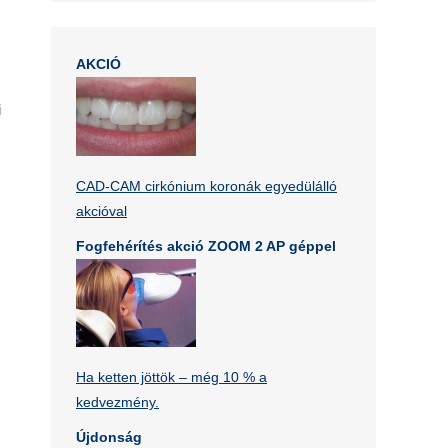
AKCIÓ
i
s
CAD-CAM cirkónium koronák egyedülálló
akcióval
,
Fogfehérítés akció ZOOM 2 AP géppel
Ha ketten jöttök – még 10 % a
kedvezmény.
Újdonság