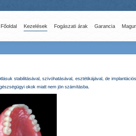
Főoldal
Kezelések
Fogászati árak
Garancia
Magun
ásuk stabilitásával, szívóhatásával, esztétikájával, de implantáció
gészségügyi okok miatt nem jön számításba.