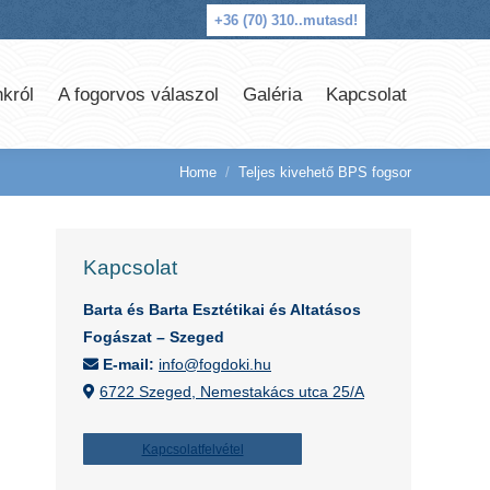
+36 (70) 310..
mutasd!
król
A fogorvos válaszol
Galéria
Kapcsolat
Home
Teljes kivehető BPS fogsor
You are here:
Kapcsolat
s
Barta és Barta Esztétikai és Altatásos
Fogászat – Szeged
E-mail:
info@fogdoki.hu
6722 Szeged, Nemestakács utca 25/A
Kapcsolatfelvétel