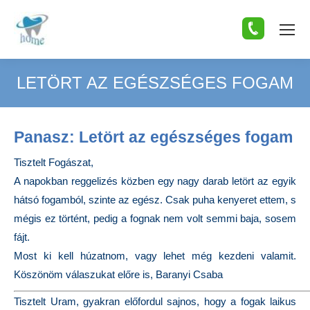
LETÖRT AZ EGÉSZSÉGES FOGAM
You are here:
Panasz: Letört az egészséges fogam
Tisztelt Fogászat,
A napokban reggelizés közben egy nagy darab letört az egyik
hátsó fogamból, szinte az egész. Csak puha kenyeret ettem, s
mégis ez történt, pedig a fognak nem volt semmi baja, sosem
fájt.
Most ki kell húzatnom, vagy lehet még kezdeni valamit.
Köszönöm válaszukat előre is, Baranyi Csaba
Tisztelt Uram, gyakran előfordul sajnos, hogy a fogak laikus