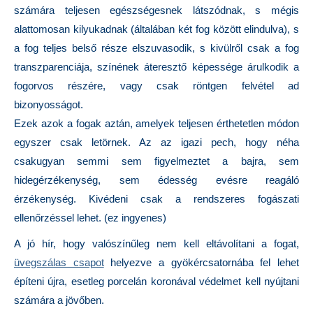
számára teljesen egészségesnek látszódnak, s mégis
alattomosan kilyukadnak (általában két fog között elindulva), s
a fog teljes belső része elszuvasodik, s kivülről csak a fog
transzparenciája, színének áteresztő képessége árulkodik a
fogorvos részére, vagy csak röntgen felvétel ad
bizonyosságot.
Ezek azok a fogak aztán, amelyek teljesen érthetetlen módon
egyszer csak letörnek. Az az igazi pech, hogy néha
csakugyan semmi sem figyelmeztet a bajra, sem
hidegérzékenység, sem édesség evésre reagáló
érzékenység. Kivédeni csak a rendszeres fogászati
ellenőrzéssel lehet. (ez ingyenes)
A jó hír, hogy valószínűleg nem kell eltávolítani a fogat,
üvegszálas csapot
helyezve a gyökércsatornába fel lehet
építeni újra, esetleg porcelán koronával védelmet kell nyújtani
számára a jövőben.