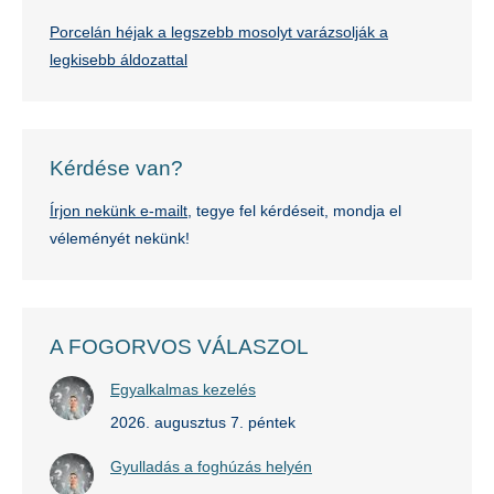
Porcelán héjak a legszebb mosolyt varázsolják a
legkisebb áldozattal
Kérdése van?
Írjon nekünk e-mailt
, tegye fel kérdéseit, mondja el
véleményét nekünk!
A FOGORVOS VÁLASZOL
Egyalkalmas kezelés
2026. augusztus 7. péntek
Gyulladás a foghúzás helyén