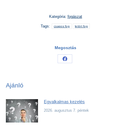
Kategória:
fogászat
Tags:
csapos fog
letört fog
Megosztás
Share
on
Facebook
Ajánló
Egyalkalmas kezelés
2026. augusztus 7. péntek