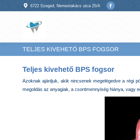
6722 Szeged, Nemestakács utca 25/A
Facebook
page
opens
in
new
TELJES KIVEHETŐ BPS FOGSOR
window
Teljes kivehető BPS fogsor
Azoknak ajánljuk, akik nincsenek megelégedve a régi pótl
megoldás az anyagiak, a csontmennyiség hiánya, vagy e