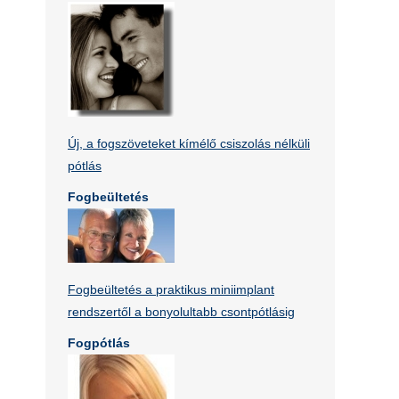
Új, a fogszöveteket kímélő csiszolás nélküli
pótlás
Fogbeültetés
Fogbeültetés a praktikus miniimplant
rendszertől a bonyolultabb csontpótlásig
Fogpótlás