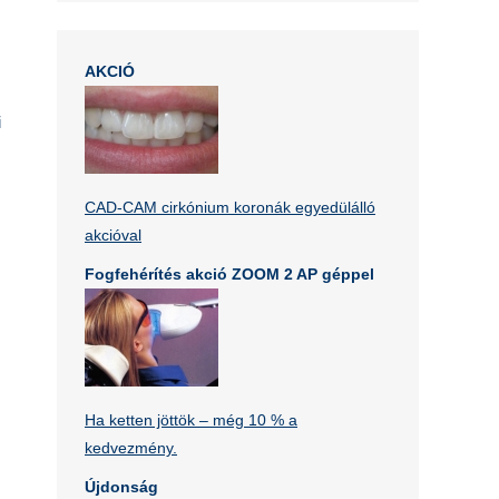
AKCIÓ
i
s
CAD-CAM cirkónium koronák egyedülálló
akcióval
,
Fogfehérítés akció ZOOM 2 AP géppel
Ha ketten jöttök – még 10 % a
kedvezmény.
Újdonság