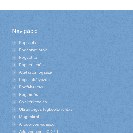
Navigáció
Kapcsolat
Fogászati árak
Fogpótlás
Fogbeültetés
Altatásos fogászat
Fogszabályozás
Fogfehérítés
Fogtömés
Gyökérkezelés
Ultrahangos fogkőeltávolítás
Magunkról
A fogorvos válaszol
Adatvédelem -GDPR