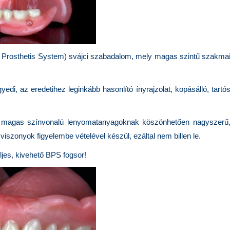
nal Prosthetis System) svájci szabadalom, mely magas szintű szakma
i, az eredetihez leginkább hasonlító ínyrajzolat, kopásálló, tartó
s a magas színvonalú lenyomatanyagoknak köszönhetően nagyszerű
 viszonyok figyelembe vételével készül, ezáltal nem billen le.
eljes, kivehető BPS fogsor!