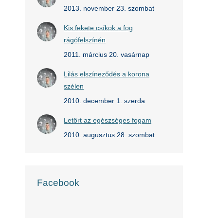
2013. november 23. szombat
Kis fekete csíkok a fog
rágófelszínén
2011. március 20. vasárnap
Lilás elszíneződés a korona
szélen
2010. december 1. szerda
Letört az egészséges fogam
2010. augusztus 28. szombat
Facebook