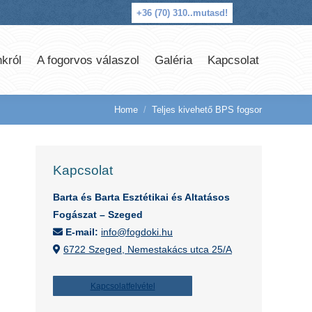
+36 (70) 310..
mutasd!
król
A fogorvos válaszol
Galéria
Kapcsolat
Home
Teljes kivehető BPS fogsor
You are here:
Kapcsolat
s
Barta és Barta Esztétikai és Altatásos
Fogászat – Szeged
E-mail:
info@fogdoki.hu
6722 Szeged, Nemestakács utca 25/A
Kapcsolatfelvétel