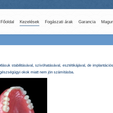
Főoldal
Kezelések
Fogászati árak
Garancia
Magun
ásuk stabilitásával, szívóhatásával, esztétikájával, de implantáció
gészségügyi okok miatt nem jön számításba.