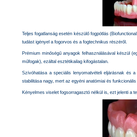
Teljes fogatlanság esetén készülő fogpótlás (Biofunctio
tudást igényel a fogorvos és a fogtechnikus részéről.
Prémium minőségű anyagok felhasználásával készül (egyed
műfogak), ezáltal esztétikailag kifogástalan.
Szívóhatása a speciális lenyomatvételi eljárásnak é
stabilitása nagy, mert az egyéni anatómiai és funkcionális
Kényelmes viselet fogsorragasztó nélkül is, ezt jelenti a t