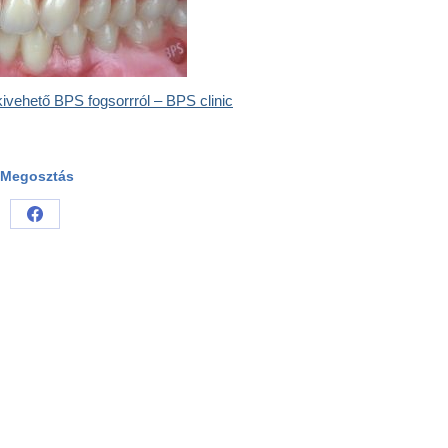
 kivehető BPS fogsorrról – BPS clinic
Megosztás
Share
on
Facebook