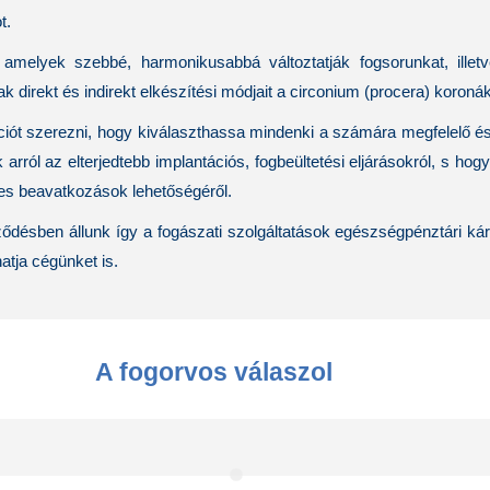
t.
 amelyek szebbé, harmonikusabbá változtatják fogsorunkat, ille
ak
direkt és indirekt elkészítési módjait a
circonium (procera) koroná
ciót szerezni, hogy kiválaszthassa mindenki a számára megfelelő és
arról az elterjedtebb
implantációs, fogbeültetési eljárásokról
, s hog
res beavatkozások
lehetőségéről.
ődésben állunk így a fogászati szolgáltatások egészségpénztári kárt
atja cégünket is.
A fogorvos válaszol