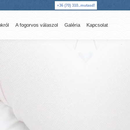
+36 (70) 310..
mutasd!
król
A fogorvos válaszol
Galéria
Kapcsolat