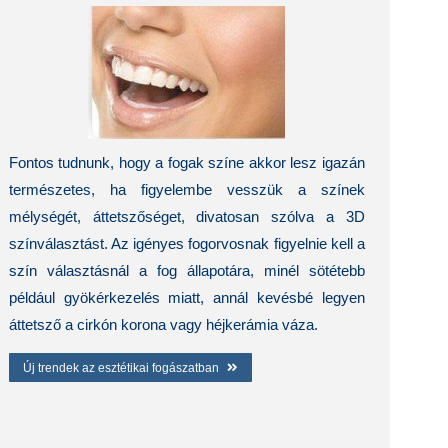
Fontos tudnunk, hogy a fogak színe akkor lesz igazán
természetes, ha figyelembe vesszük a színek
mélységét, áttetszőséget, divatosan szólva a 3D
színválasztást. Az igényes fogorvosnak figyelnie kell a
szín választásnál a fog állapotára, minél sötétebb
például gyökérkezelés miatt, annál kevésbé legyen
áttetsző a cirkón korona vagy héjkerámia váza.
Új trendek az esztétikai fogászatban