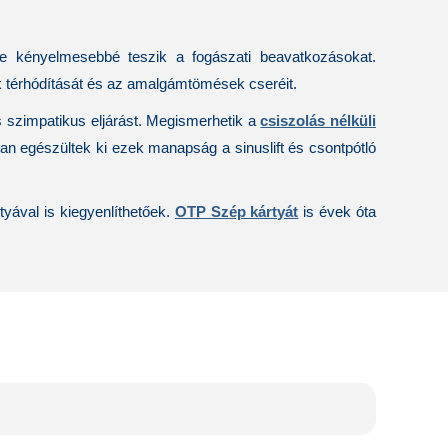
tve kényelmesebbé teszik a fogászati beavatkozásokat.
k
térhódítását és az amalgámtömések cseréit.
 szimpatikus eljárást. Megismerhetik a
csiszolás nélküli
yan egészültek ki ezek manapság a
sinuslift és csontpótló
yával is kiegyenlíthetőek.
OTP Szép kártyát
is évek óta