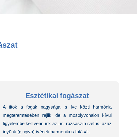
ászat
Esztétikai fogászat
A titok a fogak nagysága, s íve közti harmónia
megteremtésében rejlik, de a mosolyvonalon kívül
figyelembe kell vennünk az un. rózsaszín ívet is, azaz
ínyünk (gingiva) ívének harmonikus futását.