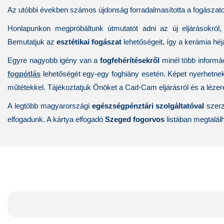
Az utóbbi években számos újdonság forradalmasította a fogászato
Honlapunkon megpróbáltunk útmutatót adni az új eljárásokról,
Bemutatjuk az
esztétikai fogászat
lehetőségeit, így a
kerámia héj
Egyre nagyobb igény van a
fogfehérítésekről
minél több informá
fogpótlás
lehetőségét egy-egy foghiány esetén. Képet nyerhetnek 
műtétekkel
. Tájékoztatjuk Önöket a
Cad-Cam eljárásról
és a
léze
A legtöbb magyarországi
egészségpénztári szo
lgáltatóval
szerz
elfogadunk. A kártya elfogadó
Sz
eged fogorvos
listában megtalálh