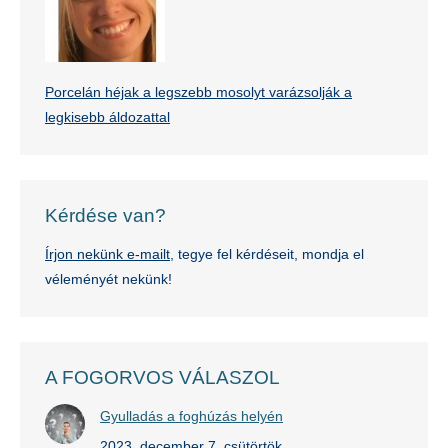
Porcelán héjak a legszebb mosolyt varázsolják a
legkisebb áldozattal
Kérdése van?
Írjon nekünk e-mailt
, tegye fel kérdéseit, mondja el
véleményét nekünk!
A FOGORVOS VÁLASZOL
Gyulladás a foghúzás helyén
2023. december 7. csütörtök