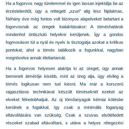
Ha a fogorvos nagy türelemmel és igen lassan injektálja be az
érzéstelenítőt, úgy a rettegett „szuri” alig lesz fájdalmas.
Néhány éve még fontos volt bizonyos alapelveket betartani a
fogorvosnak az üregek kialakításakor: A töméshatárok
mindenhol öntisztuló helyekre kerüljenek. Így a gondos
fogmosáson túl a nyál és nyelv is tisztogatja azokat a kritikus
pontokat, ahol a tömés találkozik a fogunkkal, nagyban
megnövelve annak élettartamát.
Ha a fogorvos helyesen alakítja ki az üreget, úgy annak
bemeneti átmérője kisebb, mint az üreg alja, úgy elvileg a
tömés logikusan nem tud kiesni. Ma már a korszerű
ragasztásos technikával készült töméseknél ezeket az
elveket félredobhatjuk. Az új tömőanyagok kémiai kötésbe
kerülnek a fogakkal, így csak a minimális foganyag
eltávolítására van szükség. Csak a szuvas elsötétedett
részeket szabad eltávolítani, s utána a helyes rétegezési