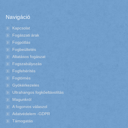
Navigáció
Kapcsolat
Fogászati árak
Fogpótlás
Fogbeültetés
Altatásos fogászat
Fogszabályozás
Fogfehérítés
Fogtömés
Gyökérkezelés
Ultrahangos fogkőeltávolítás
Magunkról
A fogorvos válaszol
Adatvédelem -GDPR
Támogatás