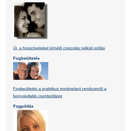
Új, a fogszöveteket kímélő csiszolás nélküli pótlás
Fogbeültetés
Fogbeültetés a praktikus miniimplant rendszertől a
bonyolultabb csontpótlásig
Fogpótlás