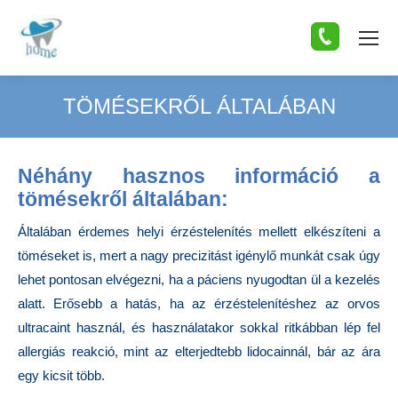
TÖMÉSEKRŐL ÁLTALÁBAN
You are here:
Néhány hasznos információ a
tömésekről általában:
Általában érdemes helyi érzéstelenítés mellett elkészíteni a
töméseket is, mert a nagy precizitást igénylő munkát csak úgy
lehet pontosan elvégezni, ha a páciens nyugodtan ül a kezelés
alatt. Erősebb a hatás, ha az érzéstelenítéshez az orvos
ultracaint használ, és használatakor sokkal ritkábban lép fel
allergiás reakció, mint az elterjedtebb lidocainnál, bár az ára
egy kicsit több.