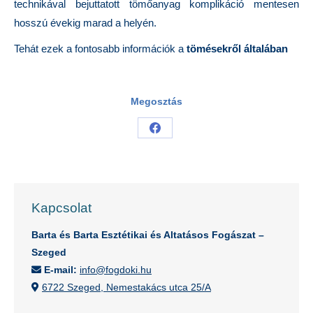
technikával bejuttatott tömőanyag komplikáció mentesen
hosszú évekig marad a helyén.
Tehát ezek a fontosabb információk a
tömésekről általában
Megosztás
Share
on
Facebook
Kapcsolat
Barta és Barta Esztétikai és Altatásos Fogászat –
Szeged
E-mail:
info@fogdoki.hu
6722 Szeged, Nemestakács utca 25/A