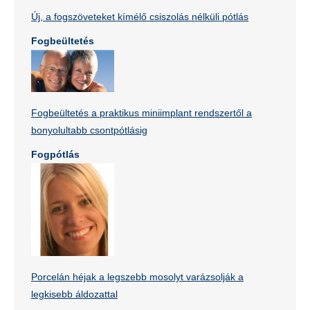
Új, a fogszöveteket kímélő csiszolás nélküli pótlás
Fogbeültetés
Fogbeültetés a praktikus miniimplant rendszertől a
bonyolultabb csontpótlásig
Fogpótlás
Porcelán héjak a legszebb mosolyt varázsolják a
legkisebb áldozattal