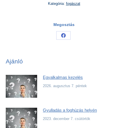
Kategória:
fogászat
Megosztás
Share
on
Facebook
Ajánló
Egyalkalmas kezelés
2026. augusztus 7. péntek
Gyulladás a foghúzás helyén
2023. december 7. csütörtök