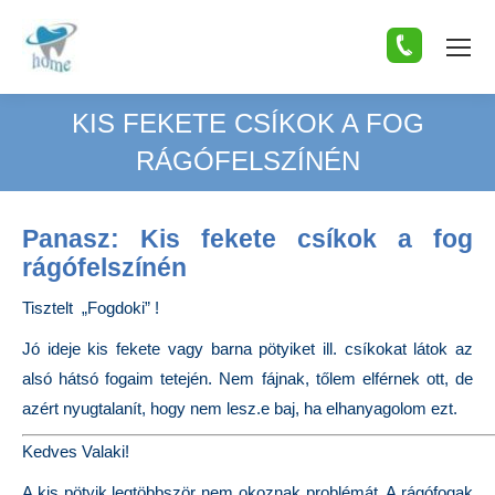
KIS FEKETE CSÍKOK A FOG
RÁGÓFELSZÍNÉN
You are here:
Panasz: Kis fekete csíkok a fog
rágófelszínén
Tisztelt „Fogdoki” !
Jó ideje kis fekete vagy barna pötyiket ill. csíkokat látok az
alsó hátsó fogaim tetején. Nem fájnak, tőlem elférnek ott, de
azért nyugtalanít, hogy nem lesz.e baj, ha elhanyagolom ezt.
Kedves Valaki!
A kis pötyik legtöbbször nem okoznak problémát. A rágófogak