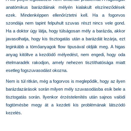
anatómikus barázdáinak mélyén kialakult elszíneződések
ezek. Mindenképpen ellenőríztetni kell. Ha a fogorvos
szondája nem tapint felpuhult szuvas részt nincs vele gond.
Ha a doktor úgy látja, hogy túlságosan mély a barázda, akkor
javasolhatja, hogy kis tisztogatás után a barázdát lezárja, ezt
leginkább a tömőanyagok flow tipusával oldják meg. A higas
anyag kitöltve a kezdödő mélyedést, nem engedi, hogy oda
ételmaradék rakodjon, amely nehezen tisztíthatósága miatt
esetleg fogszuvasodást okozna.
Nem is túl ritkán, még a fogorvos is meglepődik, hogy az ilyen
barázdazárások során milyen mély szuvasodásba esik bele a
tisztogatás során. Ilyenkor érzéstelenítés után sajnos valódi
fogtömésbe megy át a kezdeti kis problémának látszódó
kezelés.