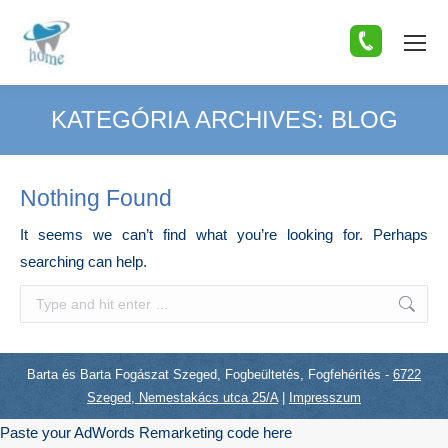
KATEGÓRIA ARCHIVES:
BLOG
You are here:
Nothing Found
It seems we can’t find what you’re looking for. Perhaps
searching can help.
Search:
Barta és Barta Fogászat Szeged, Fogbeültetés, Fogfehérítés -
6722
Szeged, Nemestakács utca 25/A
|
Impresszum
Paste your AdWords Remarketing code here