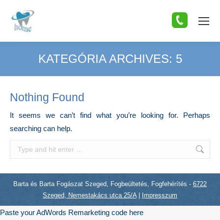
KATEGÓRIA ARCHIVES:
5
You are here:
Nothing Found
It seems we can’t find what you’re looking for. Perhaps
searching can help.
Search:
Barta és Barta Fogászat Szeged, Fogbeültetés, Fogfehérítés -
6722
Szeged, Nemestakács utca 25/A
|
Impresszum
Paste your AdWords Remarketing code here